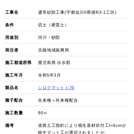
SDGs
工事名
通常砂防工事(宇都迫川0県債R3-1工区)
会社概要
条件
切土（硬質土）
用途別
河川・砂防
お知らせ
発注者
北薩地域振興局
採用情報
施工都道府県
鹿児島県 出水郡
施工年月
令和5年3月
プライバシーポリシー
製品名
シロクマット t-70
種子配合
在来種＋外来種配合
お問い合わせ
施工数量
90㎡
備考
道路土工指針により植生基材吹付工t=6cmか
植生マット工が選択されましたが、