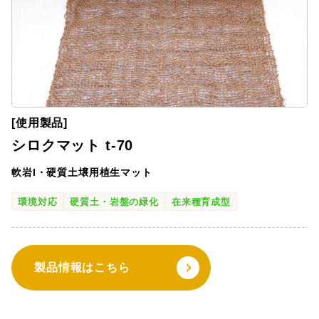
[使用製品]
シロクマット t-70
軟岩I・硬質土壌用植生マット
環境対応
硬質土・岩盤の緑化
在来種育成型
製品情報はこちら