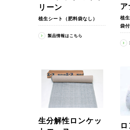
ア
リーン
植生
植生シート（肥料袋なし）
袋付
製品情報はこちら
生分解性ロンケッ
ロ