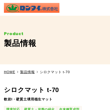
ME
製品情報
TOP
事業内容
HOME
製品情報
シロクマット t-70
施工実績
製品情報
シロクマット t-70
軟岩I・硬質土壌用植生マット
よくあるご質問
環境対応
硬質土・岩盤の緑化
在来種育成型