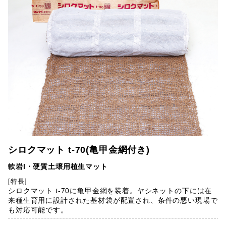
シロクマット t-70(亀甲金網付き)
軟岩I・硬質土壌用植生マット
[特長]
シロクマット t-70に亀甲金網を装着。ヤシネットの下には在
来種生育用に設計された基材袋が配置され、条件の悪い現場で
も対応可能です。