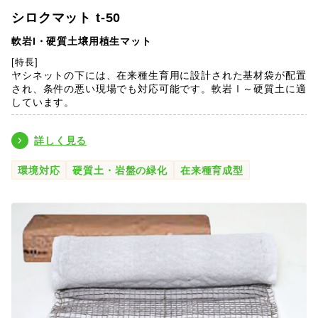
シロクマット t-50
軟岩I・硬質土壌用植生マット
[特長]
ヤシネットの下には、在来種生育用に設計された基材袋が配置
され、条件の悪い現場でも対応可能です。軟岩Ⅰ～硬質土に適
しています。
詳しく見る
環境対応
硬質土・岩盤の緑化
在来種育成型