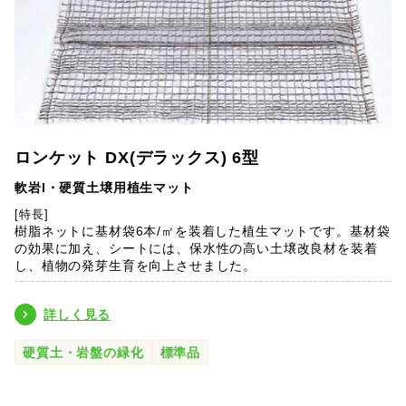
ロンケット DX(デラックス) 6型
軟岩I・硬質土壌用植生マット
[特長]
樹脂ネットに基材袋6本/㎡を装着した植生マットです。基材袋
の効果に加え、シートには、保水性の高い土壌改良材を装着
し、植物の発芽生育を向上させました。
詳しく見る
硬質土・岩盤の緑化
標準品