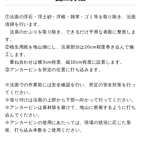
①法面の浮石・浮土砂・浮根・雑草・ゴミ等を取り除き、法面
清掃を行います。
法肩のかぶりを取り除き、できるだけ平滑な表面に整形しま
す。
②植生用紙を地山側にし、法肩部分は20cm程度巻き込んで施
工します。
重ね合わせは横3cm程度、縦10cm程度に設置します。
③アンカーピンを所定の位置に打ち込みます。
※法面での作業前には安全確認を行い、所定の安全対策を行っ
てください。
※張り付けは法面の上部から下部へ向かって行ってください。
※アンカーピンは基材袋を避けて、地山に密着するように打ち
込んでください。
※アンカーピンの使用にあたっては、現場の状況に応じた形
状、打ち込み本数をご使用ください。