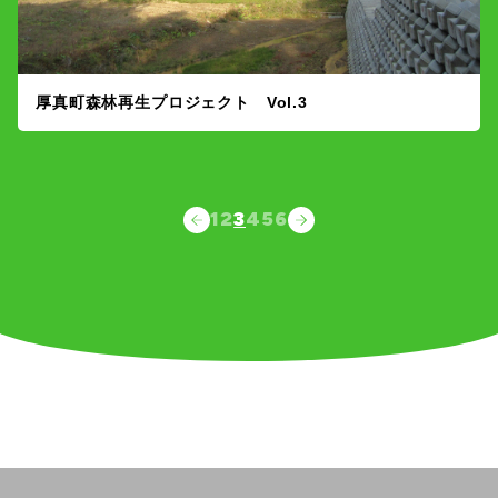
厚真町森林再生プロジェクト Vol.3
1
2
3
4
5
6