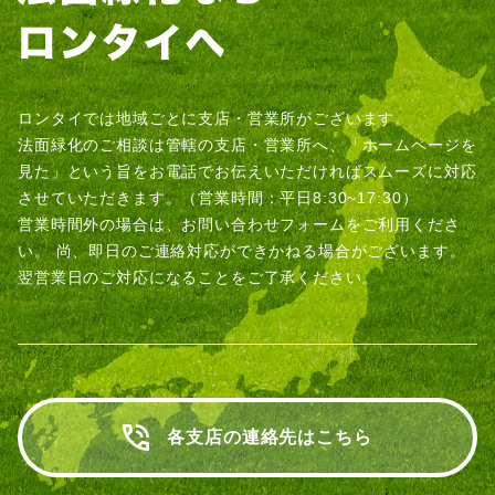
ロンタイでは地域ごとに支店・営業所がございます。
法面緑化のご相談は管轄の支店・営業所へ、「ホームページを
見た」という旨をお電話でお伝えいただければスムーズに対応
させていただきます。（営業時間：平日8:30~17:30）
営業時間外の場合は、お問い合わせフォームをご利用くださ
い。
尚、即日のご連絡対応ができかねる場合がございます。
翌営業日のご対応になることをご了承ください。
各支店の連絡先はこちら