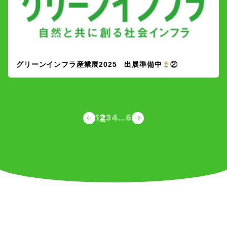
グリーンインフラ産業展2025 出展準備中
②
1
2
3
4
…
6