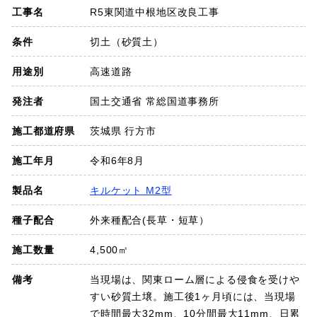
工事名
R5東関道中根地区改良工事
SDGs
条件
切土（砂質土）
会社概要
用途別
高速道路
お知らせ
発注者
国土交通省 常総国道事務所
施工都道府県
茨城県 行方市
採用情報
施工年月
令和6年8月
プライバシーポリシー
製品名
キルケット M2型
種子配合
外来種配合(長草・短草）
お問い合わせ
施工数量
4,500㎡
備考
当現場は、関東ローム層による侵食を受けや
すい砂質土壌。施工後1ヶ月頃には、当現場
で時間最大32mm、10分間最大11mm、日累