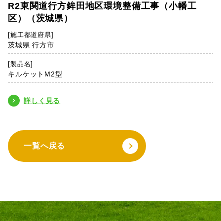
R2東関道行方鉾田地区環境整備工事（小幡工
区）（茨城県）
[施工都道府県]
茨城県 行方市
[製品名]
キルケットM2型
詳しく見る
一覧へ戻る