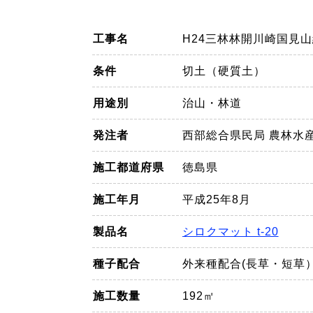
工事名
H24三林林開川崎国見
条件
切土（硬質土）
用途別
治山・林道
発注者
西部総合県民局 農林水
施工都道府県
徳島県
施工年月
平成25年8月
製品名
シロクマット t-20
種子配合
外来種配合(長草・短草
施工数量
192㎡