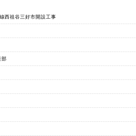
山線西祖谷三好市開設工事
産部
）