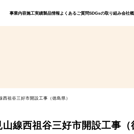
事業内容
施工実績
製品情報
よくあるご質問
SDGsの取り組み
会社概
山線西祖谷三好市開設工事（徳島県）
国見山線西祖谷三好市開設工事（