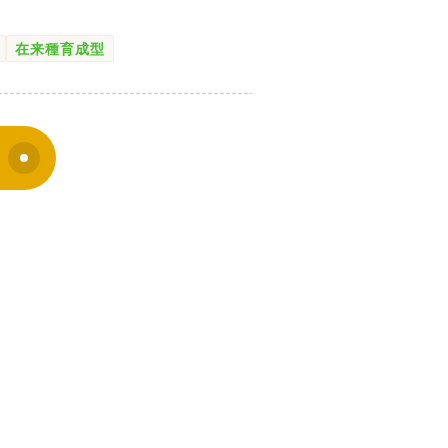
ト
在来種育成型