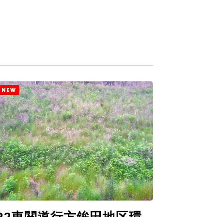
NEW
R2東関道行方鉾田地区環