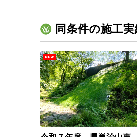
同条件の施工実
NEW
令和７年度 県単治山事