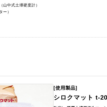
m（山中式土壌硬度計）
スター）
[使用製品]
シロクマット t-2