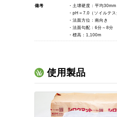
備考
・土壌硬度：平均30m
・pH＝7.0（ソイルテ
・法面方位：南向き
・法面勾配：6分～8分
・標高：1,100m
使用製品