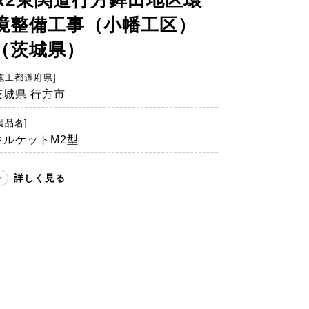
境整備工事（小幡工区）
（茨城県）
施工都道府県]
茨城県 行方市
製品名]
キルケットM2型
詳しく見る