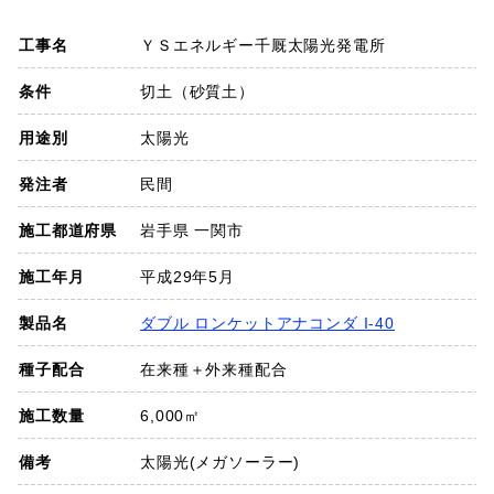
SDGs
工事名
ＹＳエネルギー千厩太陽光発電所
会社概要
条件
切土（砂質土）
用途別
太陽光
お知らせ
発注者
民間
採用情報
施工都道府県
岩手県 一関市
施工年月
平成29年5月
プライバシーポリシー
製品名
ダブル ロンケットアナコンダ I-40
種子配合
在来種＋外来種配合
お問い合わせ
施工数量
6,000㎡
備考
太陽光(メガソーラー)