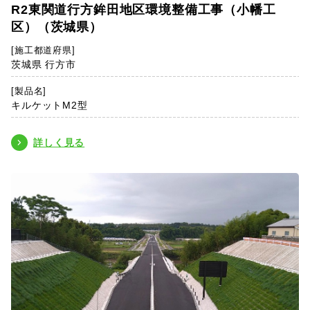
R2東関道行方鉾田地区環境整備工事（小幡工
区）（茨城県）
[施工都道府県]
茨城県 行方市
[製品名]
キルケットM2型
詳しく見る