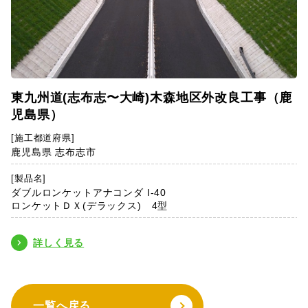
東九州道(志布志〜大崎)木森地区外改良工事（鹿
児島県）
[施工都道府県]
鹿児島県 志布志市
[製品名]
ダブルロンケットアナコンダ I-40
ロンケットＤＸ(デラックス) 4型
詳しく見る
一覧へ戻る