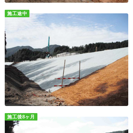
施工途中
施工後8ヶ月