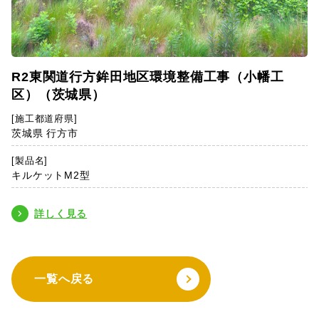
R2東関道行方鉾田地区環境整備工事（小幡工
区）（茨城県）
[施工都道府県]
茨城県 行方市
[製品名]
キルケットM2型
詳しく見る
一覧へ戻る