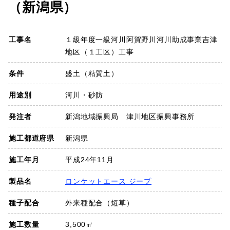
（新潟県）
SDGs
工事名
１級年度一級河川阿賀野川河川助成事業吉津
会社概要
地区（１工区）工事
お知らせ
条件
盛土（粘質土）
用途別
河川・砂防
採用情報
発注者
新潟地域振興局 津川地区振興事務所
プライバシーポリシー
施工都道府県
新潟県
施工年月
平成24年11月
お問い合わせ
製品名
ロンケットエース ジープ
種子配合
外来種配合（短草）
施工数量
3,500㎡