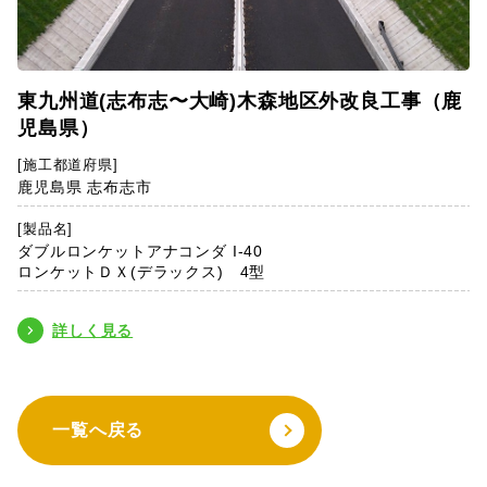
東九州道(志布志〜大崎)木森地区外改良工事（鹿
児島県）
[施工都道府県]
鹿児島県 志布志市
[製品名]
ダブルロンケットアナコンダ I-40
ロンケットＤＸ(デラックス) 4型
詳しく見る
一覧へ戻る