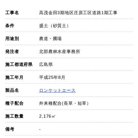
SDGs
工事名
高茂金田3期地区庄原工区道路1期工事
会社概要
条件
盛土（砂質土）
用途別
農道・圃場
お知らせ
発注者
北部農林水産事務所
採用情報
施工都道府県
広島県
施工年月
平成25年8月
プライバシーポリシー
製品名
ロンケットエース
種子配合
外来種配合(長草・短草）
お問い合わせ
施工数量
2,176㎡
備考
-