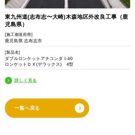
東九州道(志布志〜大崎)木森地区外改良工事（鹿
児島県）
[施工都道府県]
鹿児島県 志布志市
[製品名]
ダブルロンケットアナコンダ I-40
ロンケットＤＸ(デラックス) 4型
詳しく見る
一覧へ戻る