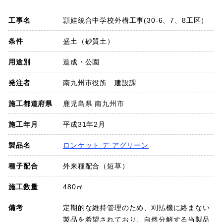
SDGs
工事名
頴娃統合中学校外構工事(30-6、7、8工区）
会社概要
条件
盛土（砂質土）
用途別
造成・公園
お知らせ
発注者
南九州市役所 建設課
採用情報
施工都道府県
鹿児島県 南九州市
施工年月
平成31年2月
プライバシーポリシー
製品名
ロンケット デ アグリーン
種子配合
外来種配合（短草）
お問い合わせ
施工数量
480㎡
備考
定期的な維持管理のため、刈払機に絡まない
製品を希望されており、自然分解する当製品