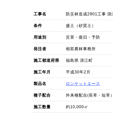
工事名
防災林造成2901工事 
条件
盛土（砂質土）
用途別
災害・復旧・予防
発注者
相双農林事務所
施工都道府県
福島県 浪江町
施工年月
平成30年2月
製品名
ロンケットエース
種子配合
外来種配合(長草・短草
施工数量
約10,000㎡