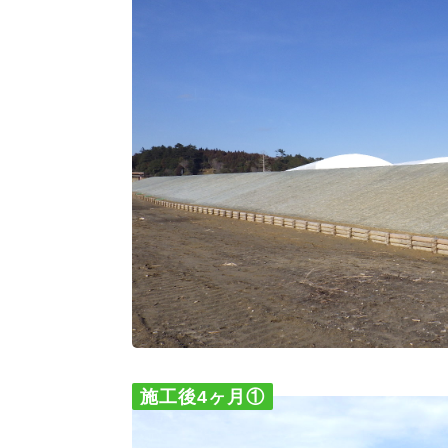
施工後4ヶ月①