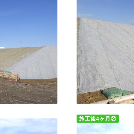
施工後4ヶ月②