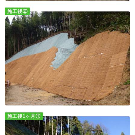
施工後②
施工後1ヶ月①