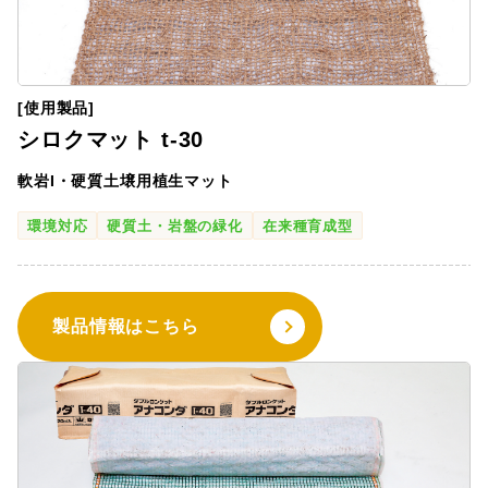
[使用製品]
シロクマット t-30
軟岩I・硬質土壌用植生マット
環境対応
硬質土・岩盤の緑化
在来種育成型
製品情報はこちら