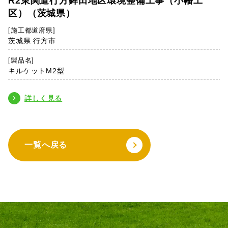
R2東関道行方鉾田地区環境整備工事（小幡工
区）（茨城県）
[施工都道府県]
茨城県 行方市
[製品名]
キルケットM2型
詳しく見る
一覧へ戻る