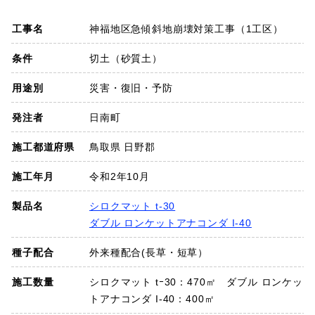
SDGs
工事名
神福地区急傾斜地崩壊対策工事（1工区）
会社概要
条件
切土（砂質土）
用途別
災害・復旧・予防
お知らせ
発注者
日南町
採用情報
施工都道府県
鳥取県 日野郡
施工年月
令和2年10月
プライバシーポリシー
製品名
シロクマット t-30
ダブル ロンケットアナコンダ I-40
お問い合わせ
種子配合
外来種配合(長草・短草）
施工数量
シロクマット tｰ30：470㎡ ダブル ロンケッ
トアナコンダ I-40：400㎡