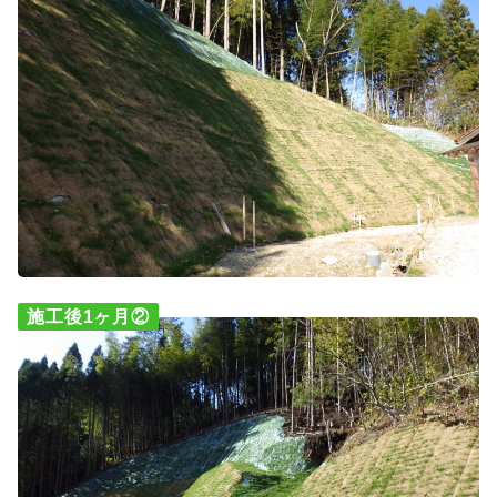
施工後1ヶ月②