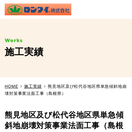
ME
施工実績
TOP
事業内容
HOME
施工実績
熊見地区及び松代谷地区県単急傾斜地崩
施工実績
壊対策事業法面工事（島根県）
製品情報
熊見地区及び松代谷地区県単急傾
よくあるご質問
斜地崩壊対策事業法面工事（島根