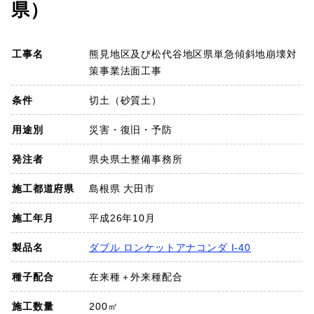
県）
SDGs
工事名
熊見地区及び松代谷地区県単急傾斜地崩壊対
会社概要
策事業法面工事
お知らせ
条件
切土（砂質土）
用途別
災害・復旧・予防
採用情報
発注者
県央県土整備事務所
プライバシーポリシー
施工都道府県
島根県 大田市
施工年月
平成26年10月
お問い合わせ
製品名
ダブル ロンケットアナコンダ I-40
種子配合
在来種＋外来種配合
施工数量
200㎡