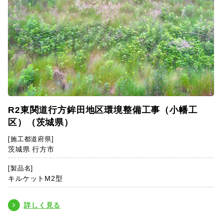
R2東関道行方鉾田地区環境整備工事（小幡工
区）（茨城県）
[施工都道府県]
茨城県 行方市
[製品名]
キルケットM2型
詳しく見る