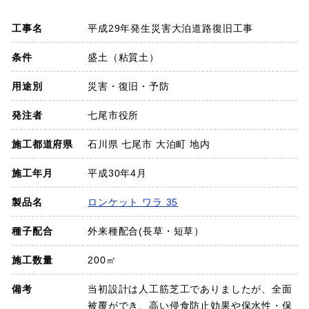
SDGs
工事名
平成29年発生災害大泊道路復旧工事
会社概要
条件
盛土（粘質土）
用途別
災害・復旧・予防
お知らせ
発注者
七尾市役所
採用情報
施工都道府県
石川県 七尾市 大泊町 地内
施工年月
平成30年4月
プライバシーポリシー
製品名
ロンケット ワラ 35
種子配合
外来種配合(長草・短草）
お問い合わせ
施工数量
200㎡
備考
当初設計は人工筋芝工でありましたが、全面
被覆ができ、高い侵食防止効果や保水性・保