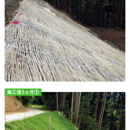
施工後3ヵ月①