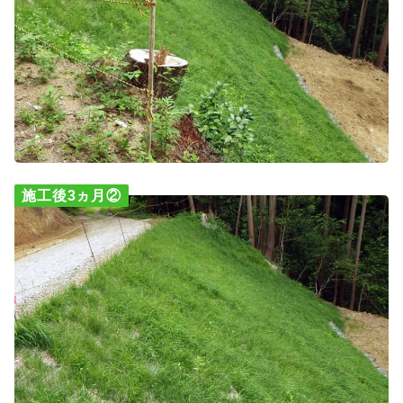
施工後3ヵ月②