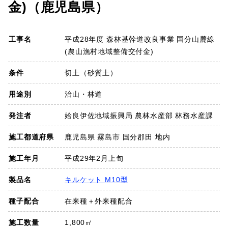
金)（鹿児島県）
SDGs
工事名
平成28年度 森林基幹道改良事業 国分山麓線
会社概要
(農山漁村地域整備交付金)
お知らせ
条件
切土（砂質土）
用途別
治山・林道
採用情報
発注者
姶良伊佐地域振興局 農林水産部 林務水産課
プライバシーポリシー
施工都道府県
鹿児島県 霧島市 国分郡田 地内
施工年月
平成29年2月上旬
お問い合わせ
製品名
キルケット M10型
種子配合
在来種＋外来種配合
施工数量
1,800㎡