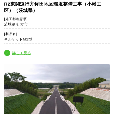
R2東関道行方鉾田地区環境整備工事（小幡工
区）（茨城県）
[施工都道府県]
茨城県 行方市
[製品名]
キルケットM2型
詳しく見る