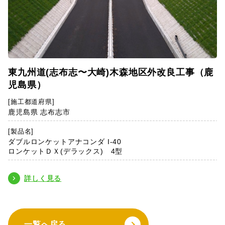
東九州道(志布志〜大崎)木森地区外改良工事（鹿
児島県）
[施工都道府県]
鹿児島県 志布志市
[製品名]
ダブルロンケットアナコンダ I-40
ロンケットＤＸ(デラックス) 4型
詳しく見る
一覧へ戻る