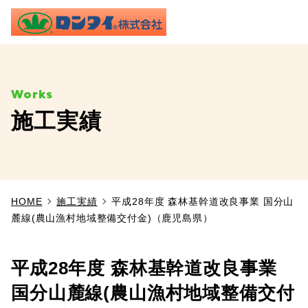
ME
施工実績
TOP
事業内容
HOME
施工実績
平成28年度 森林基幹道改良事業 国分山
施工実績
麓線(農山漁村地域整備交付金)（鹿児島県）
製品情報
平成28年度 森林基幹道改良事業
よくあるご質問
国分山麓線(農山漁村地域整備交付