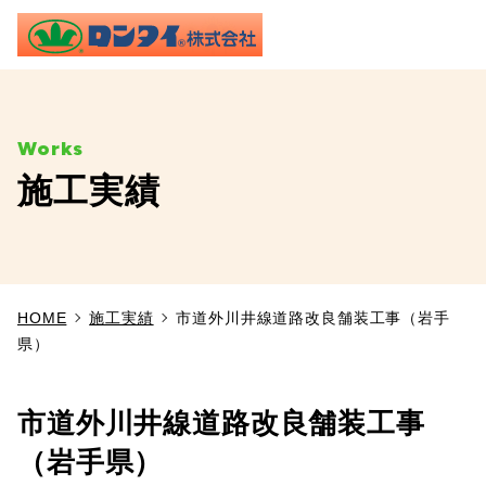
ME
施工実績
TOP
事業内容
HOME
施工実績
市道外川井線道路改良舗装工事（岩手
施工実績
県）
製品情報
市道外川井線道路改良舗装工事
よくあるご質問
（岩手県）