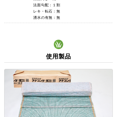
法面勾配：１割
レキ・転石：無
湧水の有無：無
使用製品