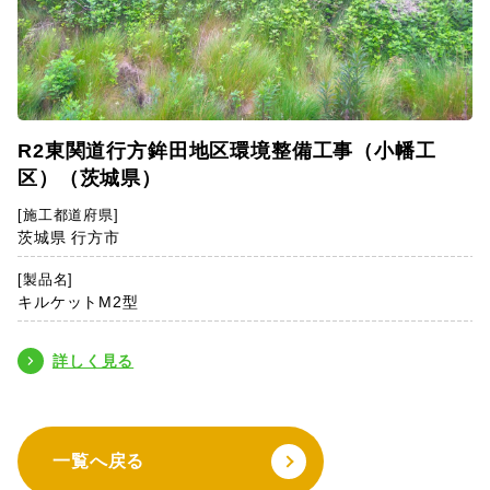
R2東関道行方鉾田地区環境整備工事（小幡工
区）（茨城県）
[施工都道府県]
茨城県 行方市
[製品名]
キルケットM2型
詳しく見る
一覧へ戻る