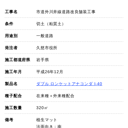
SDGs
工事名
市道外川井線道路改良舗装工事
会社概要
条件
切土（粘質土）
用途別
一般道路
お知らせ
発注者
久慈市役所
採用情報
施工都道府県
岩手県
施工年月
平成26年12月
プライバシーポリシー
製品名
ダブル ロンケットアナコンダ I-40
種子配合
在来種＋外来種配合
お問い合わせ
施工数量
320㎡
備考
植生マット
法面向き：南