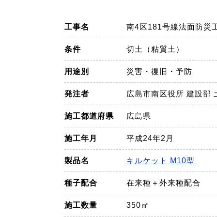
工事名
南4区181号線法面防災
条件
切土（粘質土）
用途別
災害・復旧・予防
発注者
広島市南区役所 建設部 
施工都道府県
広島県
施工年月
平成24年2月
製品名
キルケット M10型
種子配合
在来種＋外来種配合
施工数量
350㎡