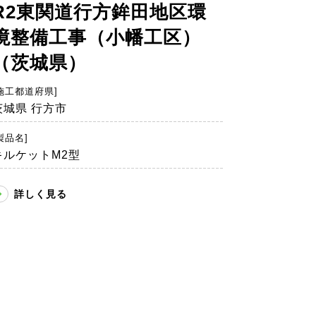
R2東関道行方鉾田地区環
境整備工事（小幡工区）
（茨城県）
施工都道府県]
茨城県 行方市
製品名]
キルケットM2型
詳しく見る