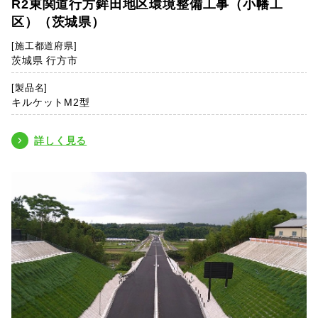
R2東関道行方鉾田地区環境整備工事（小幡工
区）（茨城県）
[施工都道府県]
茨城県 行方市
[製品名]
キルケットM2型
詳しく見る