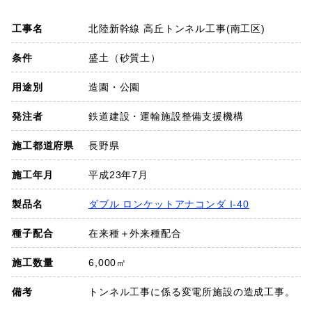
SDGs
工事名
北陸新幹線 高丘トンネル工事(南工区)
会社概要
条件
盛土（砂質土）
用途別
造園・公園
お知らせ
発注者
鉄道建設・運輸施設整備支援機構
採用情報
施工都道府県
長野県
施工年月
平成23年7月
プライバシーポリシー
製品名
ダブル ロンケットアナコンダ I-40
種子配合
在来種＋外来種配合
お問い合わせ
施工数量
6,000㎡
備考
トンネル工事に係る変電所施設の造成工事。