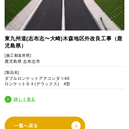
東九州道(志布志〜大崎)木森地区外改良工事（鹿
児島県）
[施工都道府県]
鹿児島県 志布志市
[製品名]
ダブルロンケットアナコンダ I-40
ロンケットＤＸ(デラックス) 4型
詳しく見る
一覧へ戻る