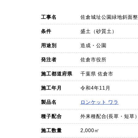
工事名
佐倉城址公園緑地斜面整
条件
盛土（砂質土）
用途別
造成・公園
発注者
佐倉市役所
施工都道府県
千葉県 佐倉市
施工年月
令和4年11月
製品名
ロンケット ワラ
種子配合
外来種配合(長草・短草
施工数量
2,000㎡