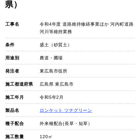
県）
SDGs
工事名
令和4年度 道路維持修繕事業ほか 河内町道路
会社概要
河川等維持業務
お知らせ
条件
盛土（砂質土）
用途別
農道・圃場
採用情報
発注者
東広島市役所
プライバシーポリシー
施工都道府県
広島県 東広島市
施工年月
令和5年2月
お問い合わせ
製品名
ロンケット ツナグリーン
種子配合
外来種配合(長草・短草）
施工数量
120㎡