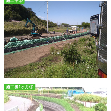
施工中②
施工後1ヶ月①