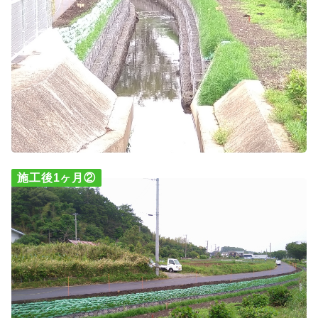
施工後1ヶ月②