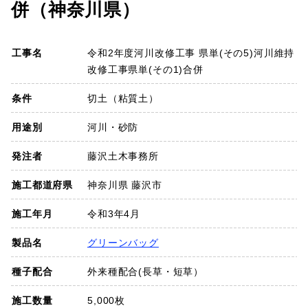
併（神奈川県）
SDGs
工事名
令和2年度河川改修工事 県単(その5)河川維持
会社概要
改修工事県単(その1)合併
お知らせ
条件
切土（粘質土）
用途別
河川・砂防
採用情報
発注者
藤沢土木事務所
プライバシーポリシー
施工都道府県
神奈川県 藤沢市
施工年月
令和3年4月
お問い合わせ
製品名
グリーンバッグ
種子配合
外来種配合(長草・短草）
施工数量
5,000枚