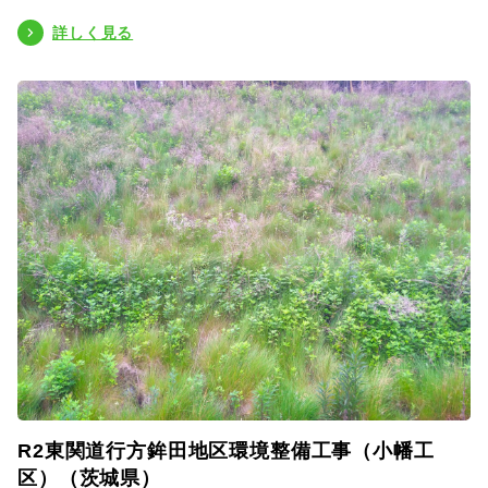
詳しく見る
R2東関道行方鉾田地区環境整備工事（小幡工
区）（茨城県）