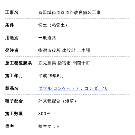
SDGs
工事名
京田城街道線道路改良舗装工事
会社概要
条件
切土（粘質土）
用途別
一般道路
お知らせ
発注者
指宿市役所 建設部 土木課
採用情報
施工都道府県
鹿児島県 指宿市 開聞十町
施工年月
平成29年6月
プライバシーポリシー
製品名
ダブル ロンケットアナコンダ I-40
種子配合
外来種配合（短草）
お問い合わせ
施工数量
800㎡
備考
植生マット