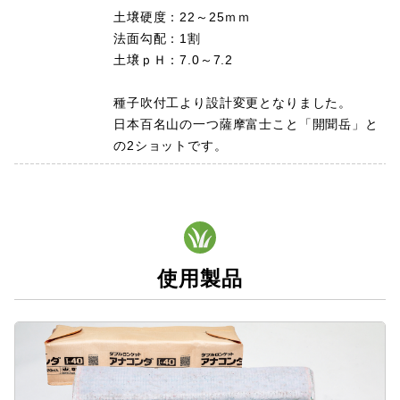
土壌硬度：22～25ｍｍ
法面勾配：1割
土壌ｐＨ：7.0～7.2
種子吹付工より設計変更となりました。
日本百名山の一つ薩摩富士こと「開聞岳」と
の2ショットです。
使用製品