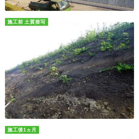
施工前 土質接写
施工後1ヵ月