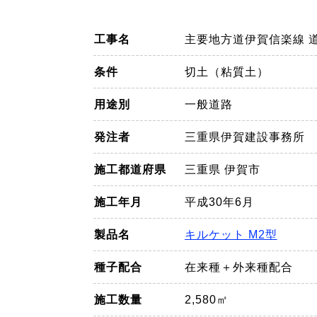
工事名
主要地方道伊賀信楽線 
条件
切土（粘質土）
用途別
一般道路
発注者
三重県伊賀建設事務所
施工都道府県
三重県 伊賀市
施工年月
平成30年6月
製品名
キルケット M2型
種子配合
在来種＋外来種配合
施工数量
2,580㎡