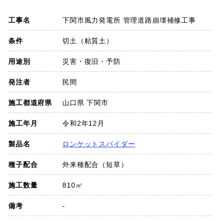
SDGs
工事名
下関市風力発電所 管理道路崩壊補修工事
会社概要
条件
切土（粘質土）
用途別
災害・復旧・予防
お知らせ
発注者
民間
採用情報
施工都道府県
山口県 下関市
施工年月
令和2年12月
プライバシーポリシー
製品名
ロンケットスパイダー
種子配合
外来種配合（短草）
お問い合わせ
施工数量
810㎡
備考
-