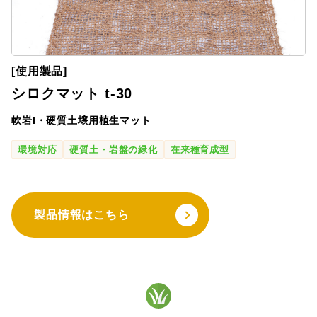
[使用製品]
シロクマット t-30
軟岩I・硬質土壌用植生マット
環境対応
硬質土・岩盤の緑化
在来種育成型
製品情報はこちら