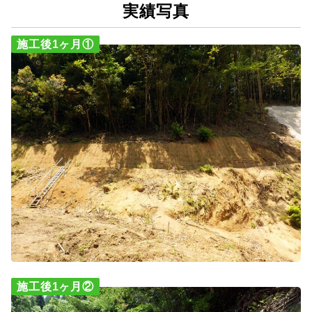
実績写真
施工後1ヶ月①
施工後1ヶ月②