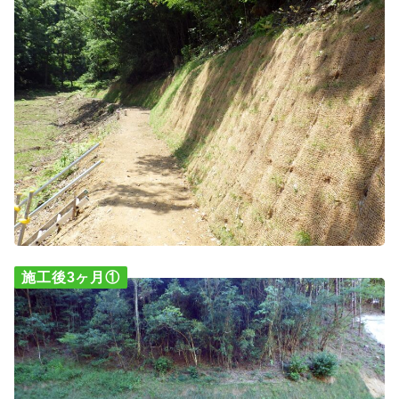
施工後3ヶ月①