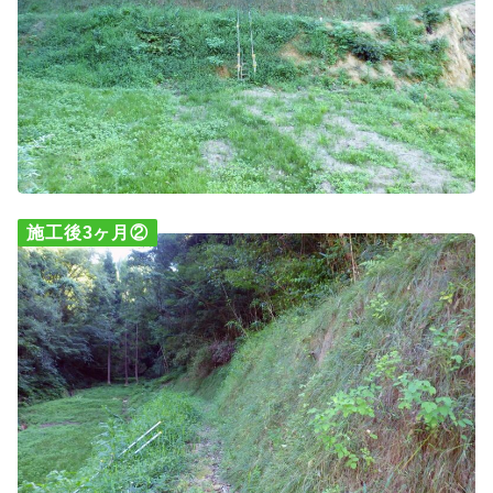
施工後3ヶ月②