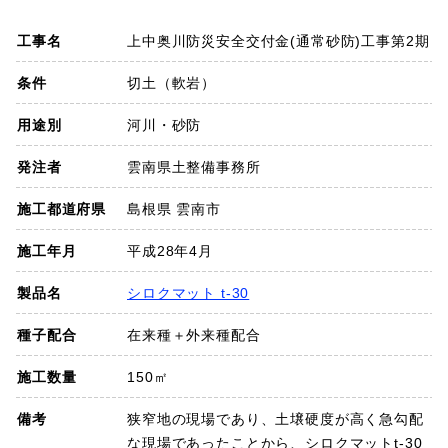
SDGs
工事名
上中奥川防災安全交付金(通常砂防)工事第2期
会社概要
条件
切土（軟岩）
用途別
河川・砂防
お知らせ
発注者
雲南県土整備事務所
採用情報
施工都道府県
島根県 雲南市
施工年月
平成28年4月
プライバシーポリシー
製品名
シロクマット t-30
種子配合
在来種＋外来種配合
お問い合わせ
施工数量
150㎡
備考
狭窄地の現場であり、土壌硬度が高く急勾配
な現場であったことから、シロクマットt-30