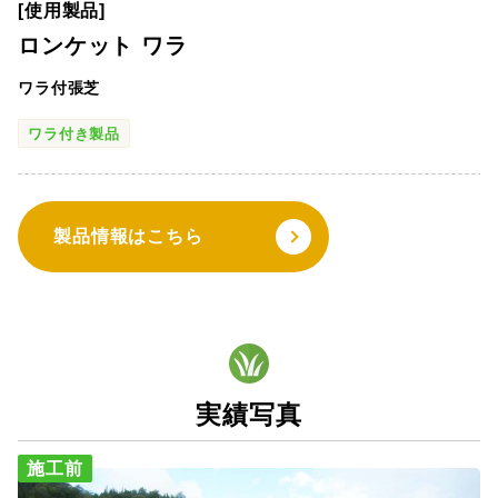
[使用製品]
ロンケット ワラ
ワラ付張芝
ワラ付き製品
製品情報はこちら
実績写真
施工前