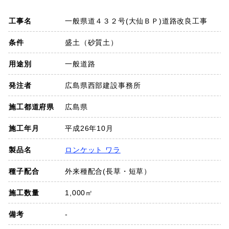
SDGs
工事名
一般県道４３２号(大仙ＢＰ)道路改良工事
会社概要
条件
盛土（砂質土）
用途別
一般道路
お知らせ
発注者
広島県西部建設事務所
採用情報
施工都道府県
広島県
施工年月
平成26年10月
プライバシーポリシー
製品名
ロンケット ワラ
種子配合
外来種配合(長草・短草）
お問い合わせ
施工数量
1,000㎡
備考
-