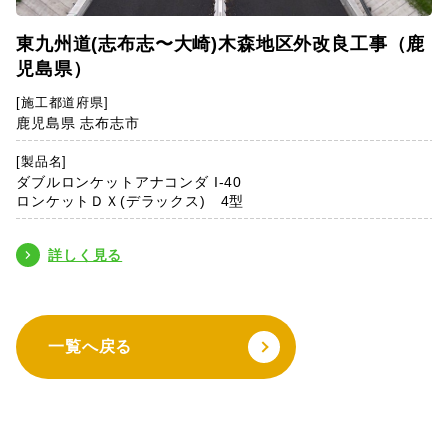
東九州道(志布志〜大崎)木森地区外改良工事（鹿
児島県）
[施工都道府県]
鹿児島県 志布志市
[製品名]
ダブルロンケットアナコンダ I-40
ロンケットＤＸ(デラックス) 4型
詳しく見る
一覧へ戻る