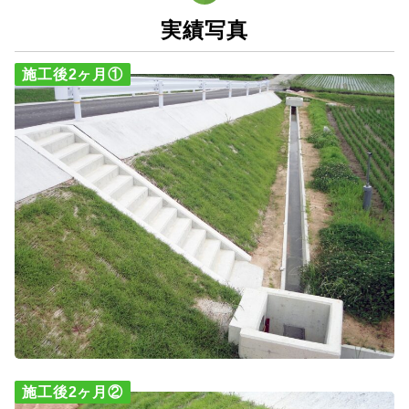
実績写真
施工後2ヶ月①
施工後2ヶ月②