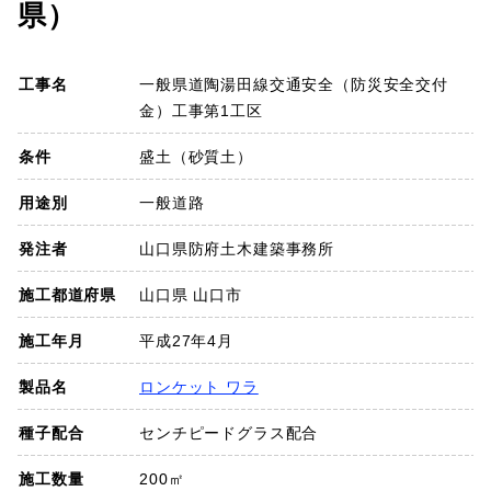
県）
SDGs
工事名
一般県道陶湯田線交通安全（防災安全交付
会社概要
金）工事第1工区
お知らせ
条件
盛土（砂質土）
用途別
一般道路
採用情報
発注者
山口県防府土木建築事務所
プライバシーポリシー
施工都道府県
山口県 山口市
施工年月
平成27年4月
お問い合わせ
製品名
ロンケット ワラ
種子配合
センチピードグラス配合
施工数量
200㎡