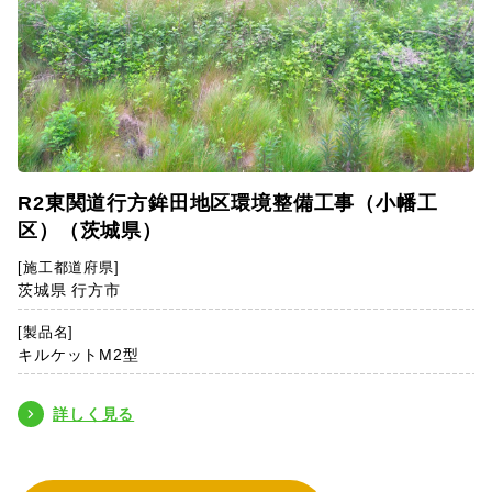
R2東関道行方鉾田地区環境整備工事（小幡工
区）（茨城県）
[施工都道府県]
茨城県 行方市
[製品名]
キルケットM2型
詳しく見る