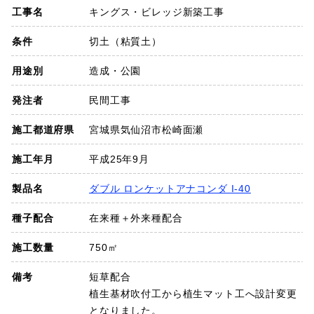
工事名
キングス・ビレッジ新築工事
SDGs
条件
切土（粘質土）
会社概要
用途別
造成・公園
お知らせ
発注者
民間工事
施工都道府県
宮城県気仙沼市松崎面瀬
採用情報
施工年月
平成25年9月
プライバシーポリシー
製品名
ダブル ロンケットアナコンダ I-40
種子配合
在来種＋外来種配合
お問い合わせ
施工数量
750㎡
備考
短草配合
植生基材吹付工から植生マット工へ設計変更
となりました。