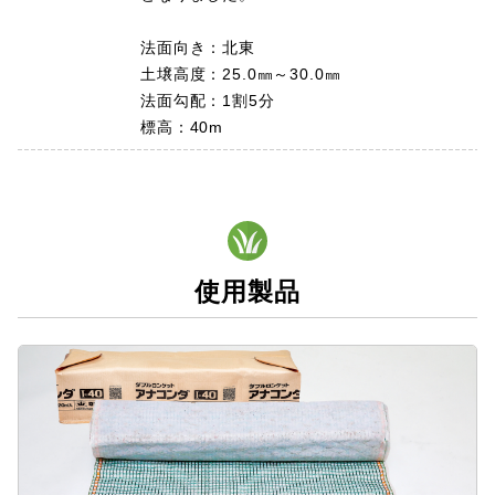
法面向き：北東
土壌高度：25.0㎜～30.0㎜
法面勾配：1割5分
標高：40m
使用製品