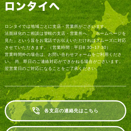
ロンタイでは地域ごとに支店・営業所がございます。
法面緑化のご相談は管轄の支店・営業所へ、「ホームページを
見た」という旨をお電話でお伝えいただければスムーズに対応
させていただきます。（営業時間：平日8:30~17:30）
営業時間外の場合は、お問い合わせフォームをご利用くださ
い。
尚、即日のご連絡対応ができかねる場合がございます。
翌営業日のご対応になることをご了承ください。
各支店の連絡先はこちら