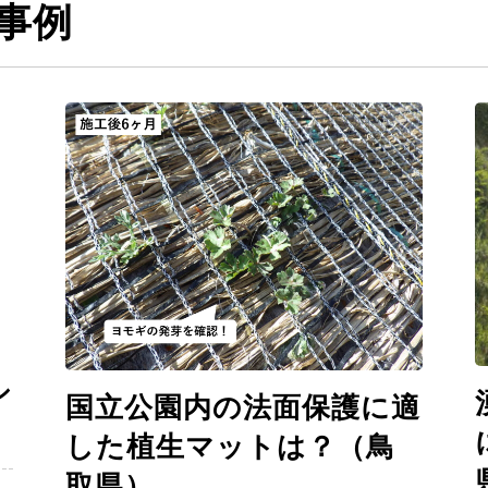
事例
シ
国立公園内の法面保護に適
した植生マットは？（鳥
取県）