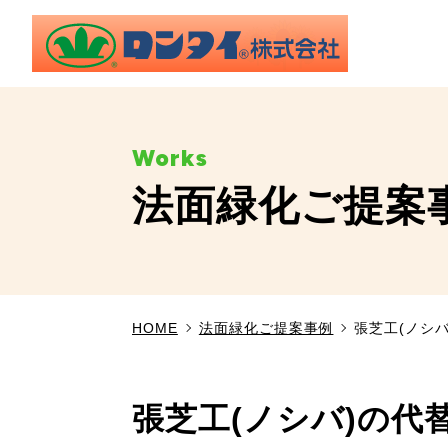
法面緑化ご提案
HOME
法面緑化ご提案事例
張芝工(ノシ
張芝工(ノシバ)の代