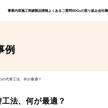
事業内容
施工実績
製品情報
よくあるご質問
SDGsの取り組み
会社概
事例
バ)の代替工法、何が最適？
替工法、何が最適？