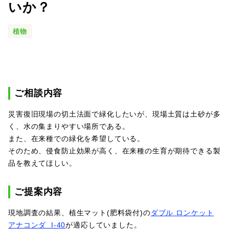
いか？
SDGs
植物
会社概要
お知らせ
ご相談内容
採用情報
災害復旧現場の切土法面で緑化したいが、現場土質は土砂が多
く、水の集まりやすい場所である。
プライバシーポリシー
また、在来種での緑化を希望している。
そのため、侵食防止効果が高く、在来種の生育が期待できる製
品を教えてほしい。
お問い合わせ
ご提案内容
現地調査の結果、植生マット(肥料袋付)の
ダブル ロンケット
アナコンダ I-40
が適応していました。