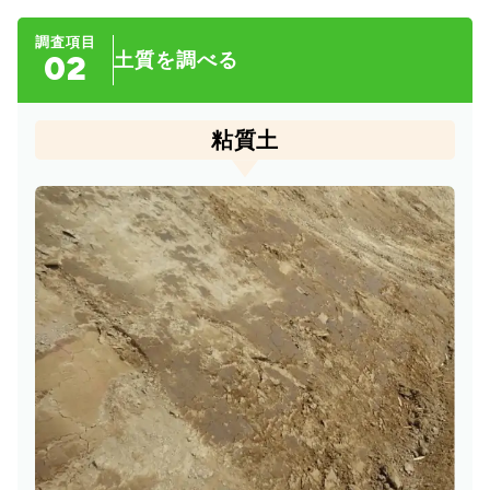
調査項目
02
土質を調べる
粘質土