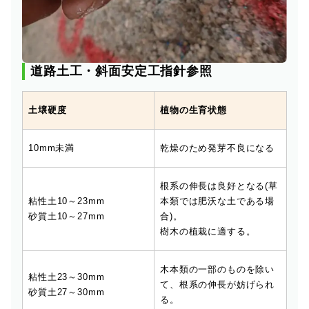
道路土工・斜面安定工指針参照
土壌硬度
植物の生育状態
10mm未満
乾燥のため発芽不良になる
根系の伸長は良好となる(草
粘性土10～23mm
本類では肥沃な土である場
砂質土10～27mm
合)。
樹木の植栽に適する。
木本類の一部のものを除い
粘性土23～30mm
て、根系の伸長が妨げられ
砂質土27～30mm
る。