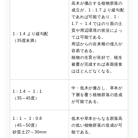
高木が優占する植物群落の
成立が、1：1.7 より緩勾配
であれば可能であり、1：
1.7 ～ 1.4 ではのり面の土
質や周辺環境の状況によっ
1：1.4 より緩勾配
ては可能である。
（35度未満）
周辺からの在来種の侵入が
容易である。
植物の生育が良好で、植生
被覆が完成すれば表面侵食
はほとんどなくなる。
中・低木が優占し、草本が
1：1.4 ～ 1：1
下層を覆う植物群落の造成
（35～45度）
が可能である。
1：1 ～ 1：0.8
低木や草本からなる群落高
（45～50度）
の低い植物群落の造成が可
砂質土27～30mm
能である。