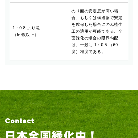
のり面の安定度が高い場
合、もしくは構造物で安定
を確保した場合にのみ植生
1：0.8 より急
工の適用が可能である。全
（50度以上）
面緑化の場合の限界勾配
は、一般に 1：0.5 （60
度）程度である。
Contact