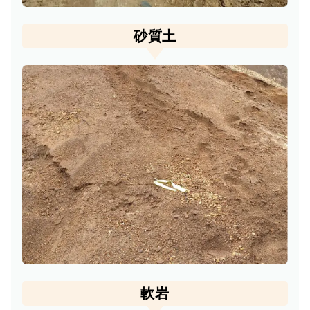
砂質土
軟岩