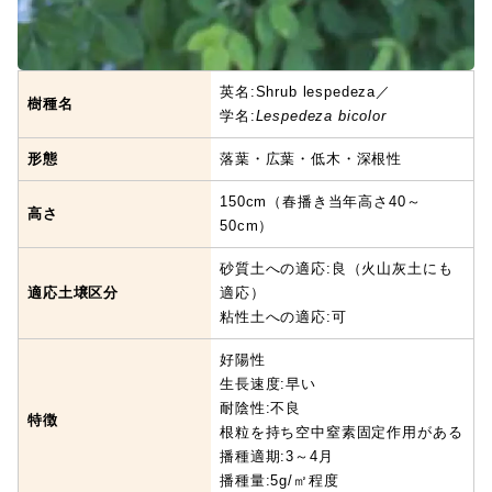
英名:Shrub lespedeza／
樹種名
学名:
Lespedeza bicolor
形態
落葉・広葉・低木・深根性
150cm（春播き当年高さ40～
高さ
50cm）
砂質土への適応:良（火山灰土にも
適応土壌区分
適応）
粘性土への適応:可
好陽性
生長速度:早い
耐陰性:不良
特徴
根粒を持ち空中窒素固定作用がある
播種適期:3～4月
播種量:5g/㎡程度