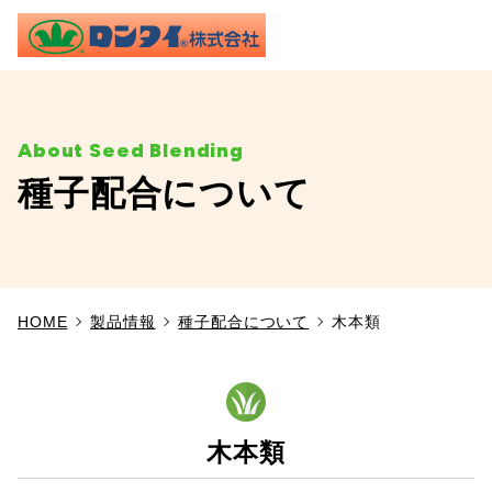
ME
種子配合について
TOP
事業内容
HOME
製品情報
種子配合について
木本類
施工実績
製品情報
木本類
よくあるご質問