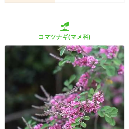
コマツナギ(マメ科)